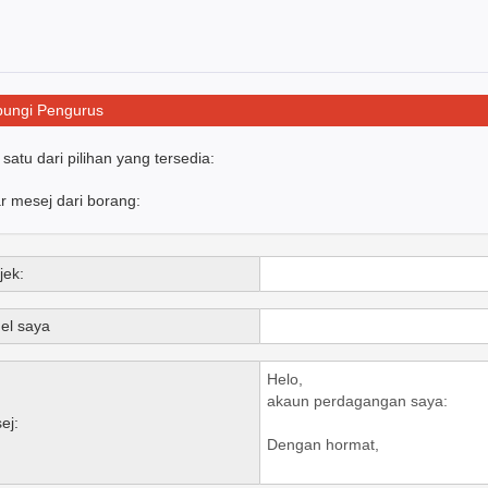
ungi Pengurus
h satu dari pilihan yang tersedia:
r mesej dari borang:
jek:
el saya
ej: