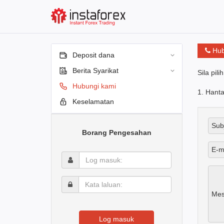
Hub
Deposit dana
Berita Syarikat
Sila pili
Hubungi kami
1. Hanta
Keselamatan
Sub
Borang Pengesahan
E-m
Log
masuk:
Kata
laluan:
Mes
Log masuk