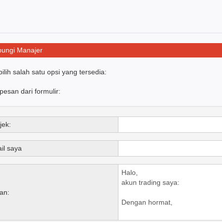
ungi Manajer
pilih salah satu opsi yang tersedia:
 pesan dari formulir:
jek:
il saya
an: