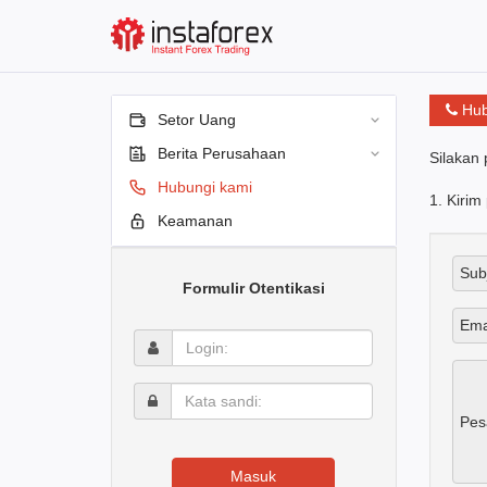
Hub
Setor Uang
Berita Perusahaan
Silakan 
Hubungi kami
1. Kirim
Keamanan
Sub
Formulir Otentikasi
Ema
Login:
Kata
sandi:
Pes
Masuk