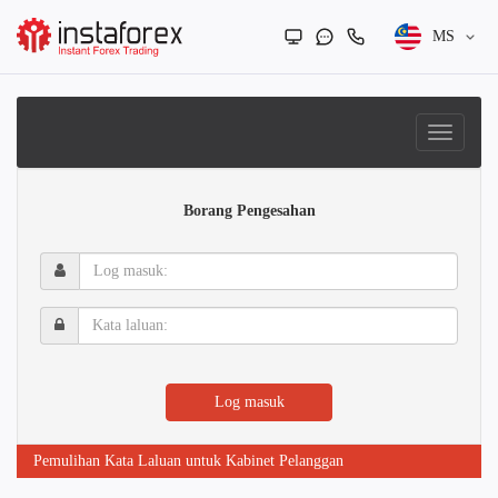
MS
Borang Pengesahan
Log
masuk:
Kata
laluan:
Log masuk
Pemulihan Kata Laluan untuk Kabinet Pelanggan