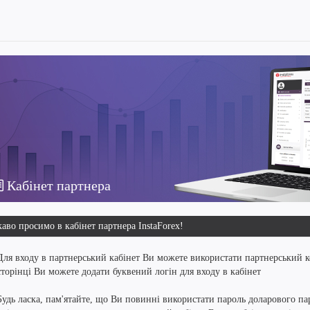
Кабінет партнера
аво просимо в кабінет партнера InstaForex!
Для входу в партнерський кабінет Ви можете використати партнерський к
сторінці Ви можете додати буквений логін для входу в кабінет
Будь ласка, пам'ятайте, що Ви повинні використати пароль доларового пар