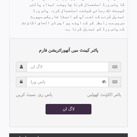
کا پاس ورڈ استعمال کرنا چاہیئے. لہذا، پاٹنر
کیبنٹ تک رسائی کیلئے استعمال کردہ پاس ورڈ
تبدیل کرنے کے لئے, آپ کو انسٹا فاریکس سپورٹ
سروس سے رابطہ کر کے اپنے یو ایس ڈی الحاق اکاؤنٹ
کے پاس ورڈ کو تبدیل کرنا ہے.
پاٹنر کیبنٹ میں آتھورائزیشن فارم
لاگ
ان:
پاس
ورڈ:
پاٹنر اکاؤنٹ کھولیں
پاس ری۔سیٹ کریں
لاگ ان