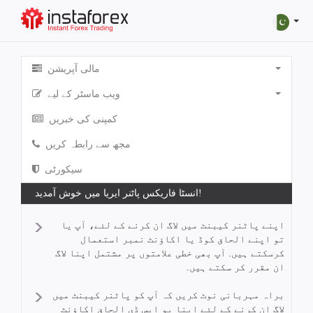
مالی آپریشن
ویب ماسٹر کے لیے
کمپنی کی خبریں
مجھ سے رابطہ کریں
سیکورٹی
انسٹا فاریکس پاٹنر ایریا میں خوش آمدید!
اپنے پاٹنر کیبنٹ میں لاگ ان کرنے کے لئے، آپ یا
تو اپنے الحاق کوڈ یا اکاؤنٹ نمبر استعمال
کرسکتے ہیں. آپ بھی خطی علامتوں پر مشتمل اپنا لاگ
ان مقرر کر سکتے ہیں.
براہ مہربانی نوٹ کریں کہ آپ کو پاٹنر کیبنٹ میں
لاگ ان کرنے کے لئے اپنا یو ایس ڈی الحاق اکاؤنٹ